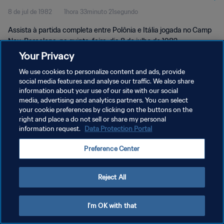
8 de jul de 1982
1hora 33minuto 21segundo
Assista à partida completa entre Polônia e Itália jogada no Camp
Nou, Barcelona, na quinta-feira, dia 8 de julho de 1982.
Your Privacy
We use cookies to personalize content and ads, provide
social media features and analyse our traffic. We also share
information about your use of our site with our social
media, advertising and analytics partners. You can select
POLÍTICA DE PRIVACIDADE
your cookie preferences by clicking on the buttons on the
right and place a do not sell or share my personal
TERMOS DE SERVIÇO
information request.
Data Protection Portal
ADMINISTRAR AS PREFERÊNCIAS DE COOKIES
Preference Center
Copyright © 1994-2026 FIFA. Todos os direitos reservados.
Reject All
I'm OK with that