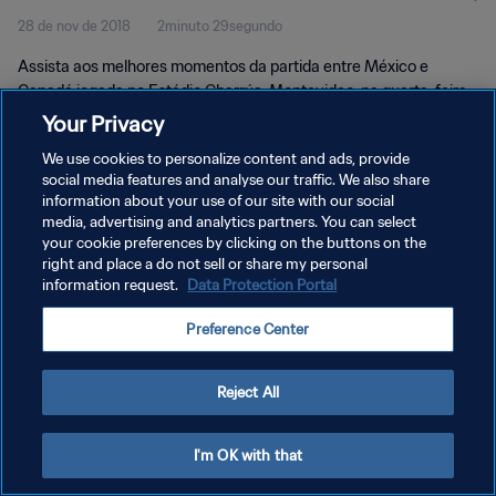
28 de nov de 2018
2minuto 29segundo
Momentos
Assista aos melhores momentos da partida entre México e
Canadá jogada no Estádio Charrúa, Montevideo, na quarta-feira,
dia 28 de novembro de 2018.
Your Privacy
We use cookies to personalize content and ads, provide
social media features and analyse our traffic. We also share
information about your use of our site with our social
media, advertising and analytics partners. You can select
your cookie preferences by clicking on the buttons on the
POLÍTICA DE PRIVACIDADE
right and place a do not sell or share my personal
information request.
Data Protection Portal
TERMOS DE SERVIÇO
Preference Center
ADMINISTRAR AS PREFERÊNCIAS DE COOKIES
Copyright © 1994-2026 FIFA. Todos os direitos reservados.
Reject All
I'm OK with that