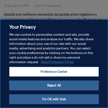
20 de ago de 2018
1minuto 59segundo
Momentos
Assista aos melhores momentos da partida entre Inglaterra e
Japão jogada no Stade de la Rabine, Vannes, no dia 20 de agosto
de 2018, segunda-feira.
Your Privacy
We use cookies to personalize content and ads, provide
social media features and analyse our traffic. We also share
information about your use of our site with our social
media, advertising and analytics partners. You can select
your cookie preferences by clicking on the buttons on the
POLÍTICA DE PRIVACIDADE
right and place a do not sell or share my personal
information request.
Data Protection Portal
TERMOS DE SERVIÇO
Preference Center
ADMINISTRAR AS PREFERÊNCIAS DE COOKIES
Copyright © 1994-2026 FIFA. Todos os direitos reservados.
Reject All
I'm OK with that