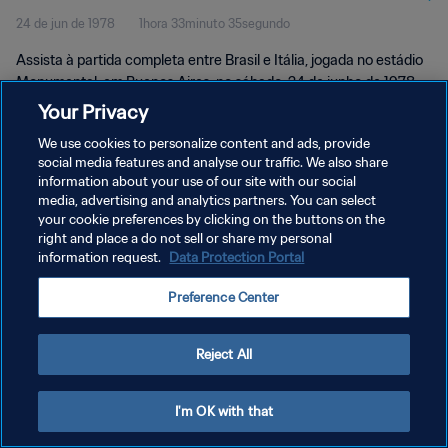
24 de jun de 1978
1hora 33minuto 35segundo
Assista à partida completa entre Brasil e Itália, jogada no estádio
Monumental, em Buenos Aires, no sábado, 24 de junho de 1978.
Your Privacy
We use cookies to personalize content and ads, provide
social media features and analyse our traffic. We also share
information about your use of our site with our social
media, advertising and analytics partners. You can select
POLÍTICA DE PRIVACIDADE
your cookie preferences by clicking on the buttons on the
right and place a do not sell or share my personal
TERMOS DE SERVIÇO
information request.
Data Protection Portal
ADMINISTRAR AS PREFERÊNCIAS DE COOKIES
Preference Center
Copyright © 1994-2026 FIFA. Todos os direitos reservados.
Reject All
I'm OK with that