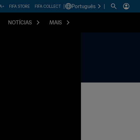
|
Português
|
FA+
FIFA STORE
FIFA COLLECT
NOTÍCIAS
MAIS