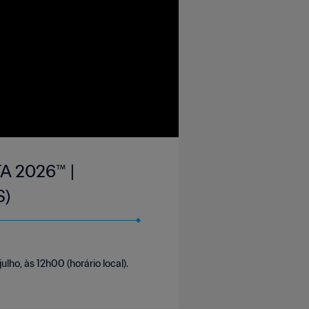
FA 2026™ |
S)
lho, às 12h00 (horário local).