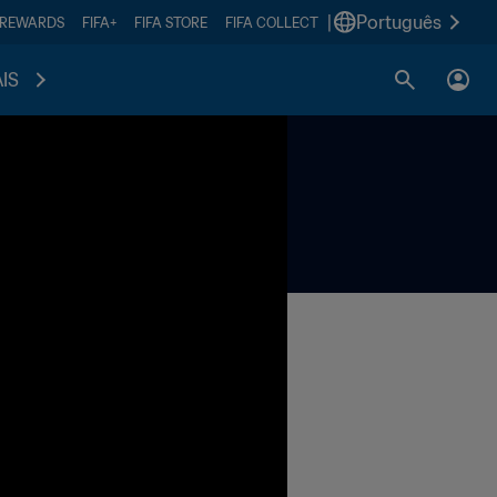
|
Português
 REWARDS
FIFA+
FIFA STORE
FIFA COLLECT
IS