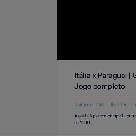
Itália x Paraguai 
Jogo completo
14 de jun de 2010
1hora 39minut
Assista à partida completa entr
de 2010.