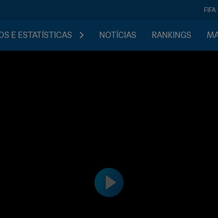
FIFA
S E ESTATÍSTICAS
NOTÍCIAS
RANKINGS
MA