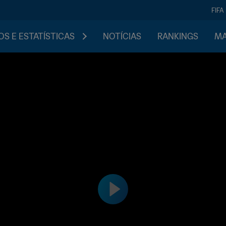
FIFA
S E ESTATÍSTICAS
NOTÍCIAS
RANKINGS
MA