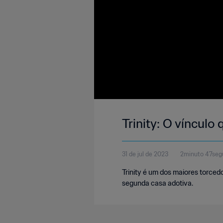
Trinity: O vínculo
31 de jul de 2023
2minuto 47seg
Trinity é um dos maiores torced
segunda casa adotiva.