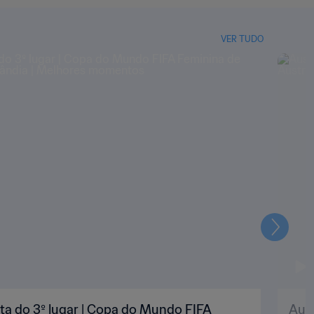
VER TUDO
Seguin
puta do 3º lugar | Copa do Mundo FIFA
Aust