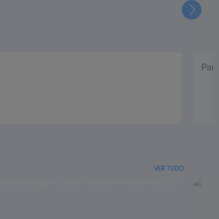
Seguin
Pani
VER TUDO