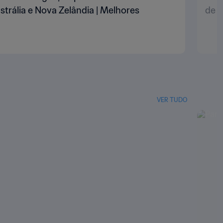
trália e Nova Zelândia | Melhores
de 2
VER TUDO