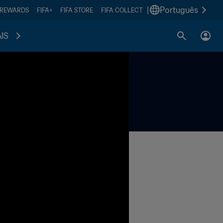
|
Português
 REWARDS
FIFA+
FIFA STORE
FIFA COLLECT
IS