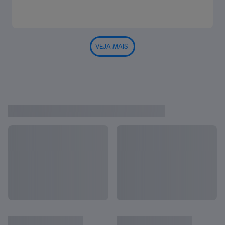
VEJA MAIS
Reprises da Copa do Mundo Femini
Ver tudo
na da FIFA EUA 1999™