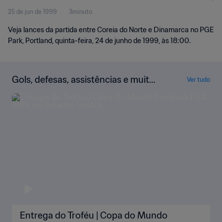
25 de jun de 1999
3minuto
Melhores momentos
Veja lances da partida entre Coreia do Norte e Dinamarca no PGE
Park, Portland, quinta-feira, 24 de junho de 1999, às 18:00.
Gols, defesas, assistências e muito
Ver tudo
mais!
Entrega do Troféu | Copa do Mundo