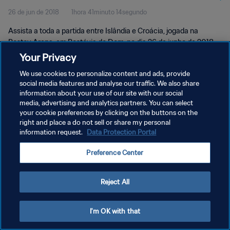
26 de jun de 2018
1hora 41minuto 14segundo
Assista a toda a partida entre Islândia e Croácia, jogada na
Rostov Arena, em Rostóvia do Dom, no dia 26 de junho de 2018,
terça-feira.
Your Privacy
We use cookies to personalize content and ads, provide
social media features and analyse our traffic. We also share
information about your use of our site with our social
media, advertising and analytics partners. You can select
your cookie preferences by clicking on the buttons on the
POLÍTICA DE PRIVACIDADE
right and place a do not sell or share my personal
information request.
Data Protection Portal
TERMOS DE SERVIÇO
Preference Center
ADMINISTRAR AS PREFERÊNCIAS DE COOKIES
Copyright © 1994-2026 FIFA. Todos os direitos reservados.
Reject All
I'm OK with that