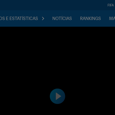
FIFA
S E ESTATÍSTICAS
NOTÍCIAS
RANKINGS
MA