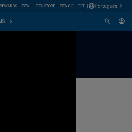
|
Português
 REWARDS
FIFA+
FIFA STORE
FIFA COLLECT
IS