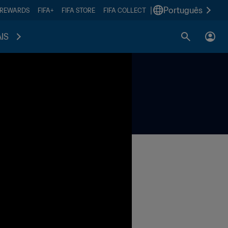
|
Português
 REWARDS
FIFA+
FIFA STORE
FIFA COLLECT
IS