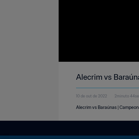
Alecrim vs Baraún
10 de out de 2022
2minuto 44s
Alecrim vs Baraúnas | Campeonato