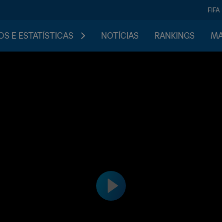
FIFA
S E ESTATÍSTICAS
NOTÍCIAS
RANKINGS
MA