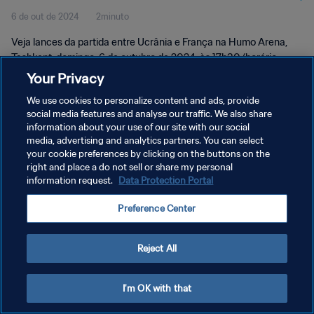
6 de out de 2024
2minuto
momentos
Veja lances da partida entre Ucrânia e França na Humo Arena,
Tashkent, domingo, 6 de outubro de 2024, às 17h30 (horário
local).
Your Privacy
We use cookies to personalize content and ads, provide
social media features and analyse our traffic. We also share
information about your use of our site with our social
media, advertising and analytics partners. You can select
your cookie preferences by clicking on the buttons on the
POLÍTICA DE PRIVACIDADE
right and place a do not sell or share my personal
information request.
Data Protection Portal
TERMOS DE SERVIÇO
Preference Center
ADMINISTRAR AS PREFERÊNCIAS DE COOKIES
Copyright © 1994-2026 FIFA. Todos os direitos reservados.
Reject All
I'm OK with that