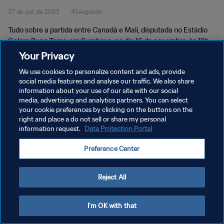
27 de out de 2023
45segundo
Tudo sobre a partida entre Canadá e Mali, disputada no Estádio
Gelora Bung Tomo, em Surabaya, no dia 16 de novembro, às 19h
(horario local).
Your Privacy
We use cookies to personalize content and ads, provide
social media features and analyse our traffic. We also share
information about your use of our site with our social
media, advertising and analytics partners. You can select
your cookie preferences by clicking on the buttons on the
POLÍTICA DE PRIVACIDADE
right and place a do not sell or share my personal
information request.
Data Protection Portal
TERMOS DE SERVIÇO
Preference Center
ADMINISTRAR AS PREFERÊNCIAS DE COOKIES
Copyright © 1994-2026 FIFA. Todos os direitos reservados.
Reject All
I'm OK with that