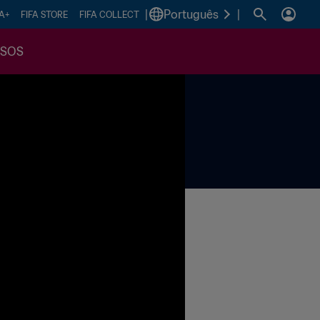
|
Português
|
FA+
FIFA STORE
FIFA COLLECT
SSOS