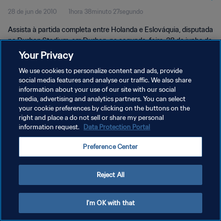
28 de jun de 2010
1hora 38minuto 27segundo
Assista à partida completa entre Holanda e Eslováquia, disputada
no Durban Stadium, em Durban, na segunda-feira, 28 de junho de
2010.
Your Privacy
We use cookies to personalize content and ads, provide
social media features and analyse our traffic. We also share
information about your use of our site with our social
media, advertising and analytics partners. You can select
your cookie preferences by clicking on the buttons on the
POLÍTICA DE PRIVACIDADE
right and place a do not sell or share my personal
information request.
Data Protection Portal
TERMOS DE SERVIÇO
Preference Center
ADMINISTRAR AS PREFERÊNCIAS DE COOKIES
Copyright © 1994-2026 FIFA. Todos os direitos reservados.
Reject All
I'm OK with that