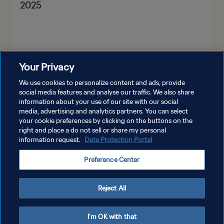
2025
Your Privacy
VEJA MAIS
We use cookies to personalize content and ads, provide
social media features and analyse our traffic. We also share
information about your use of our site with our social
media, advertising and analytics partners. You can select
your cookie preferences by clicking on the buttons on the
right and place a do not sell or share my personal
information request.
Data Protection Portal
POLÍTICA DE PRIVACIDADE
Preference Center
TERMOS DE SERVIÇO
ADMINISTRAR AS PREFERÊNCIAS DE COOKIES
Reject All
Copyright © 1994-2026 FIFA. Todos os direitos reservados.
I'm OK with that