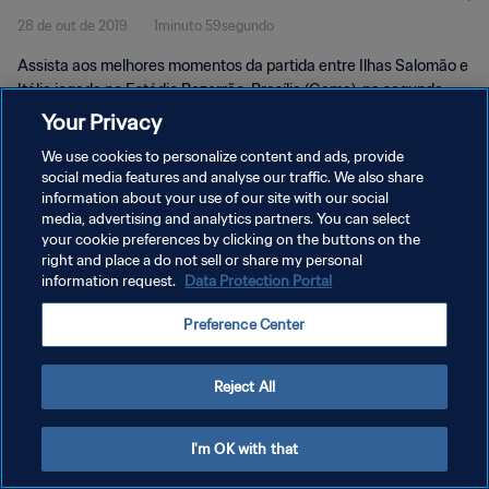
28 de out de 2019
1minuto 59segundo
Momentos
Assista aos melhores momentos da partida entre Ilhas Salomão e
Itália jogada no Estádio Bezerrão, Brasília (Gama), na segunda-
feira, dia 28 de outubro de 2019.
Your Privacy
We use cookies to personalize content and ads, provide
social media features and analyse our traffic. We also share
information about your use of our site with our social
media, advertising and analytics partners. You can select
your cookie preferences by clicking on the buttons on the
POLÍTICA DE PRIVACIDADE
right and place a do not sell or share my personal
information request.
Data Protection Portal
TERMOS DE SERVIÇO
Preference Center
ADMINISTRAR AS PREFERÊNCIAS DE COOKIES
Copyright © 1994-2026 FIFA. Todos os direitos reservados.
Reject All
I'm OK with that