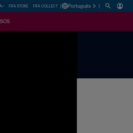
|
Português
|
FA+
FIFA STORE
FIFA COLLECT
SSOS