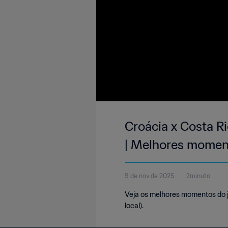
Croácia x Costa R
| Melhores momen
9 de nov de 2025
2minuto
Veja os melhores momentos do j
local).