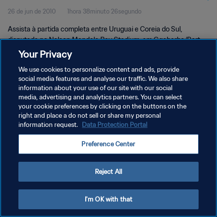
26 de jun de 2010
1hora 38minuto 26segundo
Assista à partida completa entre Uruguai e Coreia do Sul,
disputada no Nelson Mandela Bay Stadium, em Gqeberha/Port
Elizabeth, no sábado, 26 de junho de 2010.
Your Privacy
We use cookies to personalize content and ads, provide
social media features and analyse our traffic. We also share
information about your use of our site with our social
media, advertising and analytics partners. You can select
your cookie preferences by clicking on the buttons on the
POLÍTICA DE PRIVACIDADE
right and place a do not sell or share my personal
information request.
Data Protection Portal
TERMOS DE SERVIÇO
Preference Center
ADMINISTRAR AS PREFERÊNCIAS DE COOKIES
Copyright © 1994-2026 FIFA. Todos os direitos reservados.
Reject All
I'm OK with that