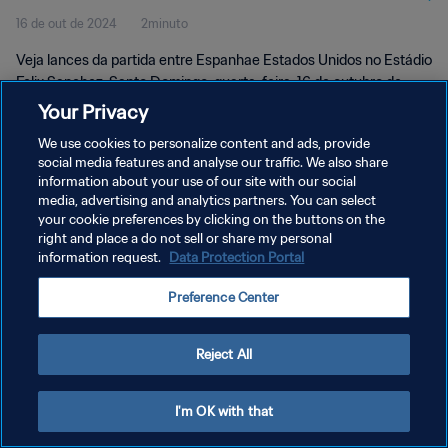
16 de out de 2024
2minuto
2024™ | Melhores momentos
Veja lances da partida entre Espanhae Estados Unidos no Estádio
Felix Sanchez, Santo Domingo, quarta-feira, 16 de outubro de
2024, às 16:00 (horário local).
Your Privacy
We use cookies to personalize content and ads, provide
social media features and analyse our traffic. We also share
information about your use of our site with our social
media, advertising and analytics partners. You can select
your cookie preferences by clicking on the buttons on the
POLÍTICA DE PRIVACIDADE
right and place a do not sell or share my personal
information request.
Data Protection Portal
TERMOS DE SERVIÇO
Preference Center
ADMINISTRAR AS PREFERÊNCIAS DE COOKIES
Copyright © 1994-2026 FIFA. Todos os direitos reservados.
Reject All
I'm OK with that