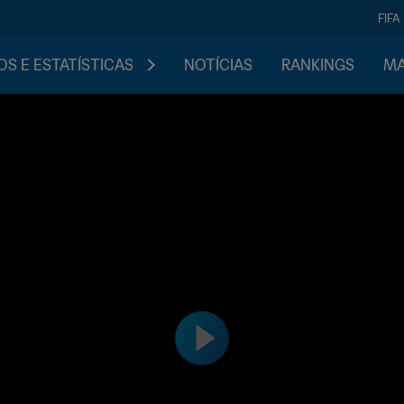
FIFA
S E ESTATÍSTICAS
NOTÍCIAS
RANKINGS
MA