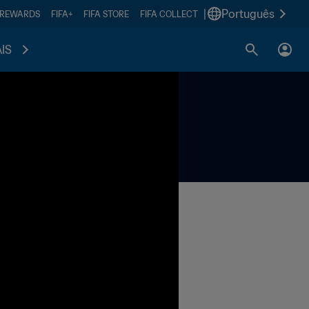
|
Português
 REWARDS
FIFA+
FIFA STORE
FIFA COLLECT
IS