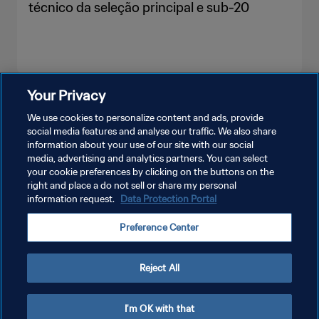
técnico da seleção principal e sub-20
Your Privacy
VEJA MAIS
We use cookies to personalize content and ads, provide
social media features and analyse our traffic. We also share
information about your use of our site with our social
media, advertising and analytics partners. You can select
your cookie preferences by clicking on the buttons on the
right and place a do not sell or share my personal
information request.
Data Protection Portal
POLÍTICA DE PRIVACIDADE
Preference Center
TERMOS DE SERVIÇO
ADMINISTRAR AS PREFERÊNCIAS DE COOKIES
Reject All
Copyright © 1994-2026 FIFA. Todos os direitos reservados.
I'm OK with that