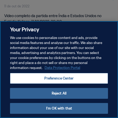
11 de out de 2022
Vídeo completo da partida entre Índia e Estados Unidos no
Estádio Kalinga, 11/10/2022, 20:00.
Your Privacy
We use cookies to personalize content and ads, provide
social media features and analyse our traffic. We also share
information about your use of our site with our social
media, advertising and analytics partners. You can select
POLÍTICA DE PRIVACIDADE
your cookie preferences by clicking on the buttons on the
right and place a do not sell or share my personal
TERMOS DE SERVIÇO
information request.
Data Protection Portal
ADMINISTRAR AS PREFERÊNCIAS DE COOKIES
Preference Center
Copyright © 1994-2026 FIFA. Todos os direitos reservados.
Reject All
I'm OK with that