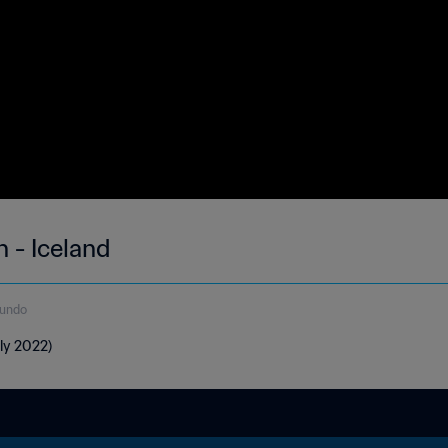
 - Iceland
gundo
uly 2022)