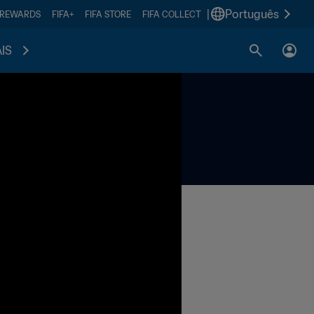
|
Português
 REWARDS
FIFA+
FIFA STORE
FIFA COLLECT
IS