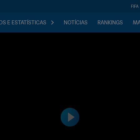
FIFA
S E ESTATÍSTICAS
NOTÍCIAS
RANKINGS
MA