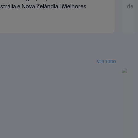
trália e Nova Zelândia | Melhores
de 2
VER TUDO