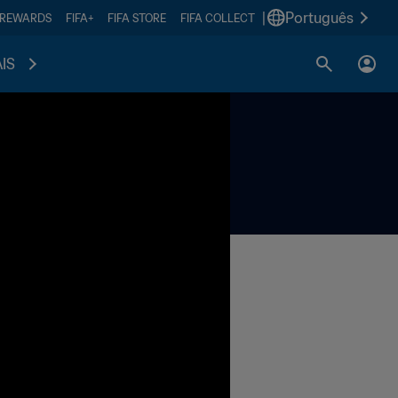
|
Português
 REWARDS
FIFA+
FIFA STORE
FIFA COLLECT
IS