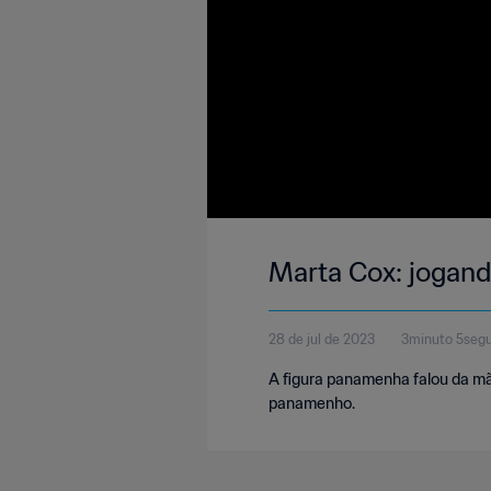
Marta Cox: joga
28 de jul de 2023
3minuto 5seg
A figura panamenha falou da mãe
panamenho.