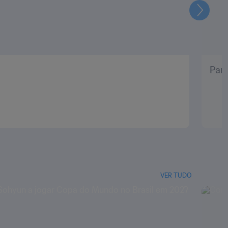
Seguin
Pani
VER TUDO