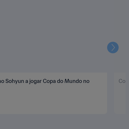
Seguin
Cho Sohyun a jogar Copa do Mundo no
Como