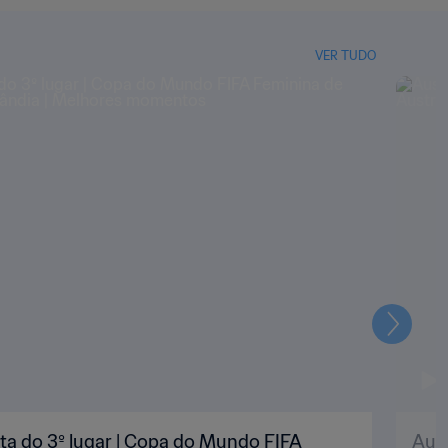
VER TUDO
Seguin
puta do 3º lugar | Copa do Mundo FIFA
Aust