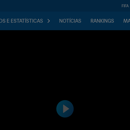
FIFA
S E ESTATÍSTICAS
NOTÍCIAS
RANKINGS
MA