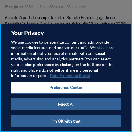
18 de jun de 1982
1hora 33minuto 28segundo
Assista à partida completa entre Brasil e Escócia jogada no
Benedito Villamrin, Sevilla, na sexta-feira, dia 18 de junho de 1982.
Your Privacy
We use cookies to personalize content and ads, provide
social media features and analyse our traffic. We also share
information about your use of our site with our social
media, advertising and analytics partners. You can select
POLÍTICA DE PRIVACIDADE
your cookie preferences by clicking on the buttons on the
right and place a do not sell or share my personal
TERMOS DE SERVIÇO
information request.
Data Protection Portal
ADMINISTRAR AS PREFERÊNCIAS DE COOKIES
Preference Center
Copyright © 1994-2026 FIFA. Todos os direitos reservados.
Reject All
I'm OK with that