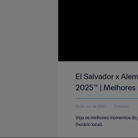
El Salvador x Ale
2025™ | Melhore
10 de nov de 2025
2minuto
Veja os melhores momentos do j
(horário local).