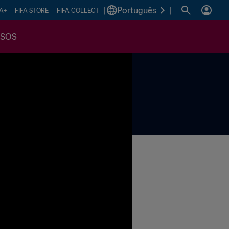
|
Português
|
FA+
FIFA STORE
FIFA COLLECT
SSOS