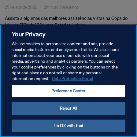
25 de ago de 2022
2minuto 30segundo
Assista a algumas das melhores assistências vistas na Copa do
Mundo FIFA de 1994, nos Estados Unidos.
Your Privacy
We use cookies to personalize content and ads, provide
social media features and analyse our traffic. We also share
information about your use of our site with our social
media, advertising and analytics partners. You can select
POLÍTICA DE PRIVACIDADE
your cookie preferences by clicking on the buttons on the
right and place a do not sell or share my personal
TERMOS DE SERVIÇO
information request.
Data Protection Portal
ADMINISTRAR AS PREFERÊNCIAS DE COOKIES
Preference Center
Copyright © 1994-2026 FIFA. Todos os direitos reservados.
Reject All
I'm OK with that