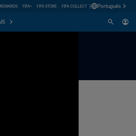
|
Português
 REWARDS
FIFA+
FIFA STORE
FIFA COLLECT
IS