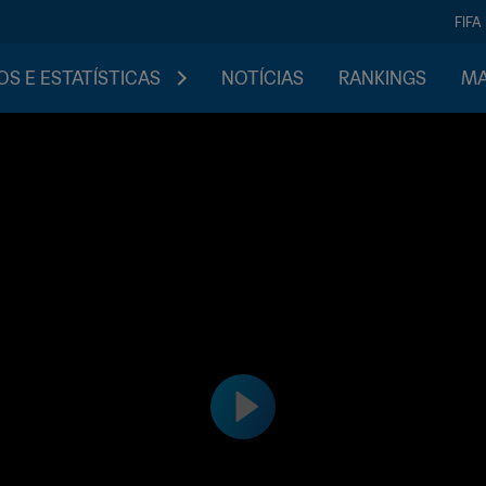
FIFA
S E ESTATÍSTICAS
NOTÍCIAS
RANKINGS
MA