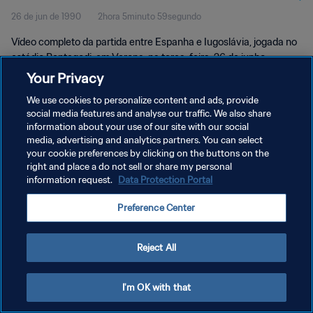
26 de jun de 1990
2hora 5minuto 59segundo
Vídeo completo da partida entre Espanha e Iugoslávia, jogada no
estádio Bentegodi, em Verona, na terça-feira, 26 de junho.
Your Privacy
We use cookies to personalize content and ads, provide
social media features and analyse our traffic. We also share
information about your use of our site with our social
media, advertising and analytics partners. You can select
POLÍTICA DE PRIVACIDADE
your cookie preferences by clicking on the buttons on the
right and place a do not sell or share my personal
TERMOS DE SERVIÇO
information request.
Data Protection Portal
ADMINISTRAR AS PREFERÊNCIAS DE COOKIES
Preference Center
Copyright © 1994-2026 FIFA. Todos os direitos reservados.
Reject All
I'm OK with that