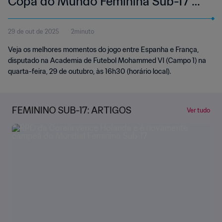
Copa do Mundo Feminina Sub-17 da
FIFA Marrocos 2025™ | Melhores
29 de out de 2025
2minuto
momentos
Veja os melhores momentos do jogo entre Espanha e França,
disputado na Academia de Futebol Mohammed VI (Campo 1) na
quarta-feira, 29 de outubro, às 16h30 (horário local).
FEMININO SUB-17: ARTIGOS
Ver tudo