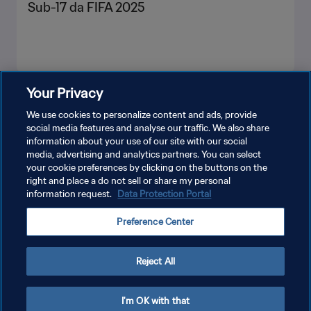
Sub-17 da FIFA 2025
Your Privacy
VEJA MAIS
We use cookies to personalize content and ads, provide
social media features and analyse our traffic. We also share
information about your use of our site with our social
media, advertising and analytics partners. You can select
your cookie preferences by clicking on the buttons on the
right and place a do not sell or share my personal
information request.
Data Protection Portal
POLÍTICA DE PRIVACIDADE
Preference Center
TERMOS DE SERVIÇO
ADMINISTRAR AS PREFERÊNCIAS DE COOKIES
Reject All
Copyright © 1994-2026 FIFA. Todos os direitos reservados.
I'm OK with that