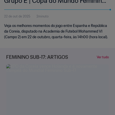
Grupo E | Copa do Mundo Feminina
Sub-17 da FIFA Marrocos 2025™ |
22 de out de 2025
2minuto
Melhores momentos
Veja os melhores momentos do jogo entre Espanha e República
da Coreia, disputado na Academia de Futebol Mohammed VI
(Campo 2) em 22 de outubro, quarta-feira, às 14h00 (hora local).
FEMININO SUB-17: ARTIGOS
Ver tudo