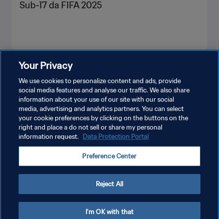
Sub-17 da FIFA 2025
Your Privacy
VEJA MAIS
We use cookies to personalize content and ads, provide
social media features and analyse our traffic. We also share
information about your use of our site with our social
media, advertising and analytics partners. You can select
your cookie preferences by clicking on the buttons on the
right and place a do not sell or share my personal
information request.
Data Protection Portal
POLÍTICA DE PRIVACIDADE
Preference Center
TERMOS DE SERVIÇO
ADMINISTRAR AS PREFERÊNCIAS DE COOKIES
Reject All
Copyright © 1994-2026 FIFA. Todos os direitos reservados.
I'm OK with that