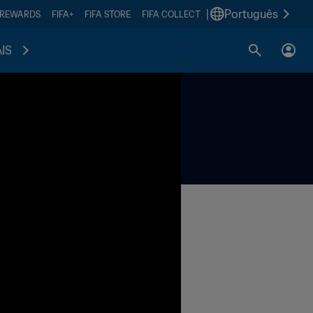
|
Português
 REWARDS
FIFA+
FIFA STORE
FIFA COLLECT
IS