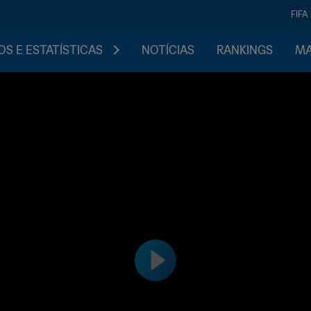
FIFA
S E ESTATÍSTICAS
NOTÍCIAS
RANKINGS
MA