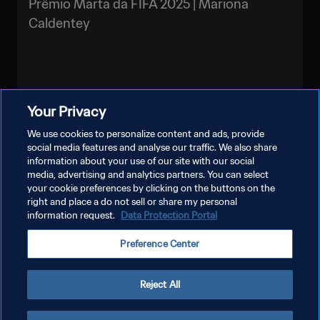
Prêmio Marta da FIFA 2025 | Mariona
Caldentey
Your Privacy
VEJA MAIS
We use cookies to personalize content and ads, provide
social media features and analyse our traffic. We also share
information about your use of our site with our social
media, advertising and analytics partners. You can select
your cookie preferences by clicking on the buttons on the
right and place a do not sell or share my personal
information request.
Data Protection Portal
POLÍTICA DE PRIVACIDADE
Preference Center
TERMOS DE SERVIÇO
ADMINISTRAR AS PREFERÊNCIAS DE COOKIES
Reject All
Copyright © 1994-2026 FIFA. Todos os direitos reservados.