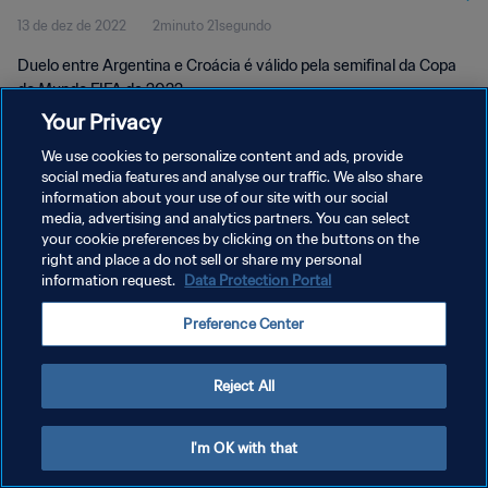
13 de dez de 2022
2minuto 21segundo
Duelo entre Argentina e Croácia é válido pela semifinal da Copa
do Mundo FIFA de 2022.
Your Privacy
We use cookies to personalize content and ads, provide
social media features and analyse our traffic. We also share
information about your use of our site with our social
media, advertising and analytics partners. You can select
POLÍTICA DE PRIVACIDADE
your cookie preferences by clicking on the buttons on the
right and place a do not sell or share my personal
TERMOS DE SERVIÇO
information request.
Data Protection Portal
ADMINISTRAR AS PREFERÊNCIAS DE COOKIES
Preference Center
Copyright © 1994-2026 FIFA. Todos os direitos reservados.
Reject All
I'm OK with that