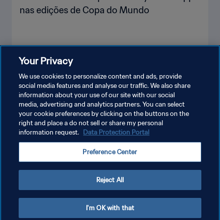
nas edições de Copa do Mundo
Your Privacy
VEJA MAIS
We use cookies to personalize content and ads, provide
social media features and analyse our traffic. We also share
information about your use of our site with our social
media, advertising and analytics partners. You can select
your cookie preferences by clicking on the buttons on the
right and place a do not sell or share my personal
information request.
Data Protection Portal
POLÍTICA DE PRIVACIDADE
Preference Center
TERMOS DE SERVIÇO
ADMINISTRAR AS PREFERÊNCIAS DE COOKIES
Reject All
Copyright © 1994-2026 FIFA. Todos os direitos reservados.
I'm OK with that