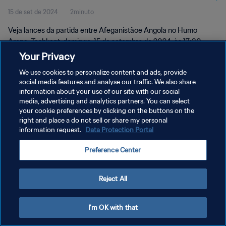
15 de set de 2024
2minuto
momentos
Veja lances da partida entre Afeganistãoe Angola no Humo
Arena, Tashkent, domingo, 15 de setembro de 2024, às 17:30
(horário local).
Your Privacy
We use cookies to personalize content and ads, provide
social media features and analyse our traffic. We also share
information about your use of our site with our social
media, advertising and analytics partners. You can select
your cookie preferences by clicking on the buttons on the
POLÍTICA DE PRIVACIDADE
right and place a do not sell or share my personal
information request.
Data Protection Portal
TERMOS DE SERVIÇO
Preference Center
ADMINISTRAR AS PREFERÊNCIAS DE COOKIES
Copyright © 1994-2026 FIFA. Todos os direitos reservados.
Reject All
I'm OK with that