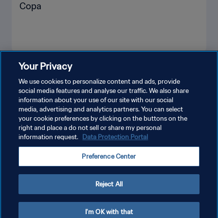
Copa
Your Privacy
VEJA MAIS
We use cookies to personalize content and ads, provide
social media features and analyse our traffic. We also share
information about your use of our site with our social
media, advertising and analytics partners. You can select
your cookie preferences by clicking on the buttons on the
right and place a do not sell or share my personal
information request.
Data Protection Portal
POLÍTICA DE PRIVACIDADE
Preference Center
TERMOS DE SERVIÇO
ADMINISTRAR AS PREFERÊNCIAS DE COOKIES
Reject All
Copyright © 1994-2026 FIFA. Todos os direitos reservados.
I'm OK with that