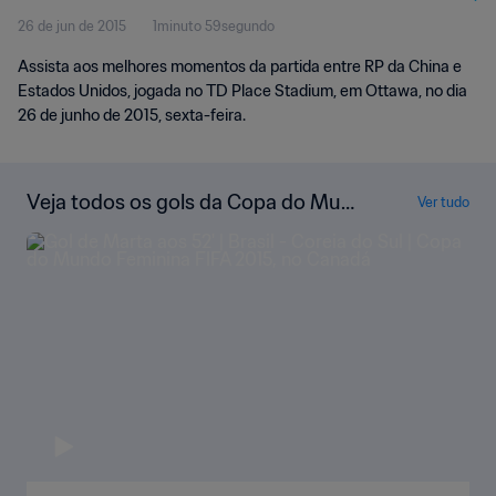
26 de jun de 2015
1minuto 59segundo
Melhores Momentos
Assista aos melhores momentos da partida entre RP da China e
Estados Unidos, jogada no TD Place Stadium, em Ottawa, no dia
26 de junho de 2015, sexta-feira.
Veja todos os gols da Copa do Mun
Ver tudo
do Feminina da FIFA de 2015, no Ca
nadá