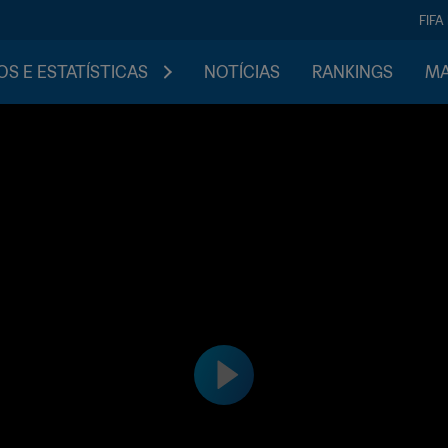
FIFA
S E ESTATÍSTICAS
NOTÍCIAS
RANKINGS
MA