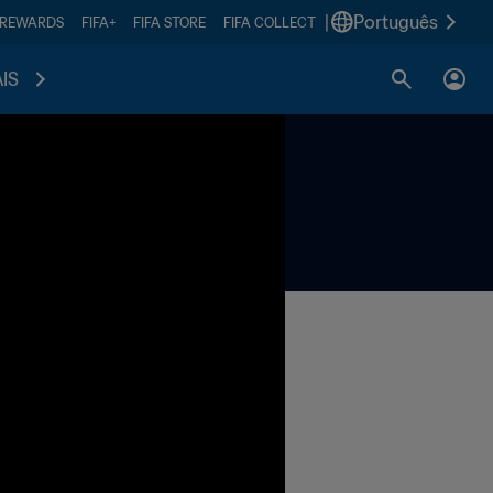
|
Português
 REWARDS
FIFA+
FIFA STORE
FIFA COLLECT
IS