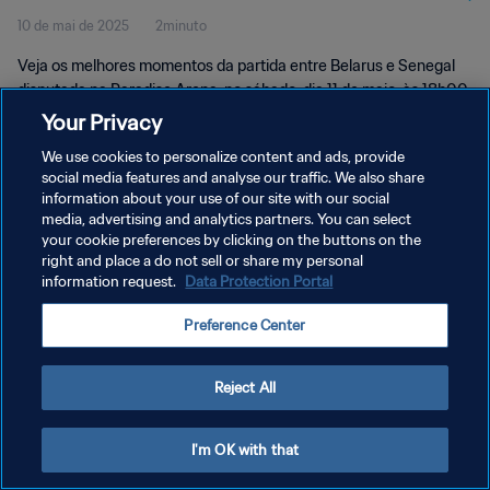
10 de mai de 2025
2minuto
Momentos
Veja os melhores momentos da partida entre Belarus e Senegal
disputada na Paradise Arena, no sábado, dia 11 de maio, às 18h00
(horário local).
Your Privacy
We use cookies to personalize content and ads, provide
social media features and analyse our traffic. We also share
information about your use of our site with our social
media, advertising and analytics partners. You can select
your cookie preferences by clicking on the buttons on the
POLÍTICA DE PRIVACIDADE
right and place a do not sell or share my personal
information request.
Data Protection Portal
TERMOS DE SERVIÇO
Preference Center
ADMINISTRAR AS PREFERÊNCIAS DE COOKIES
Copyright © 1994-2026 FIFA. Todos os direitos reservados.
Reject All
I'm OK with that