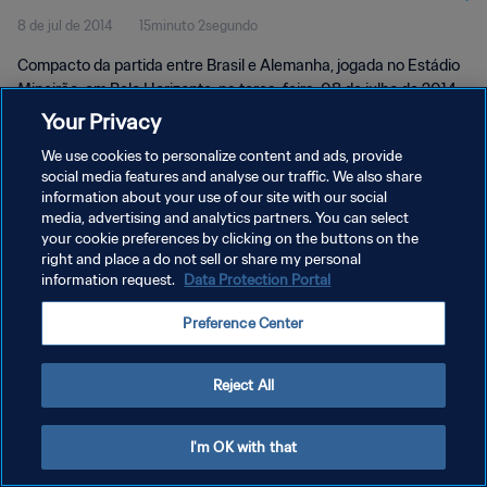
8 de jul de 2014
15minuto 2segundo
Compacto da partida entre Brasil e Alemanha, jogada no Estádio
Mineirão, em Belo Horizonte, na terça-feira, 08 de julho de 2014.
Your Privacy
We use cookies to personalize content and ads, provide
social media features and analyse our traffic. We also share
information about your use of our site with our social
media, advertising and analytics partners. You can select
POLÍTICA DE PRIVACIDADE
your cookie preferences by clicking on the buttons on the
right and place a do not sell or share my personal
TERMOS DE SERVIÇO
information request.
Data Protection Portal
ADMINISTRAR AS PREFERÊNCIAS DE COOKIES
Preference Center
Copyright © 1994-2026 FIFA. Todos os direitos reservados.
Reject All
I'm OK with that