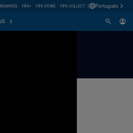
|
Português
 REWARDS
FIFA+
FIFA STORE
FIFA COLLECT
IS