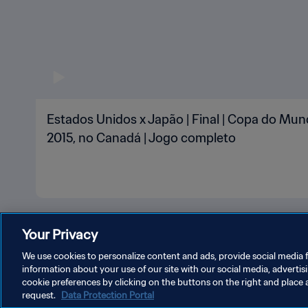
Estados Unidos x Japão | Final | Copa do Mu
2015, no Canadá | Jogo completo
Your Privacy
We use cookies to personalize content and ads, provide social media f
information about your use of our site with our social media, advertis
cookie preferences by clicking on the buttons on the right and place 
request.
Data Protection Portal
POLÍTICA DE PRIVACIDADE
TERMOS DE SERVIÇO
ADM