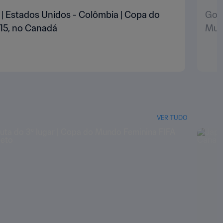
' | Estados Unidos - Colômbia | Copa do
Gol 
15, no Canadá
Mun
VER TUDO