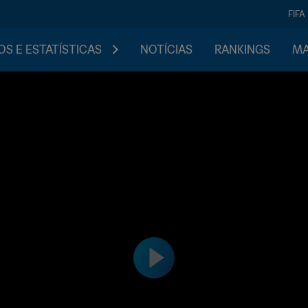
FIFA
S E ESTATÍSTICAS
NOTÍCIAS
RANKINGS
MA