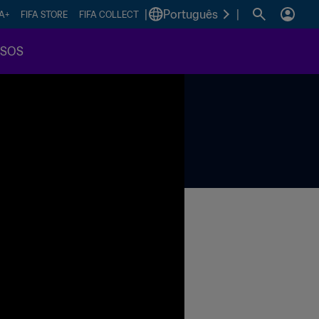
|
Português
|
FA+
FIFA STORE
FIFA COLLECT
SSOS