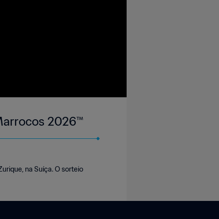
 Marrocos 2026™
rique, na Suíça. O sorteio