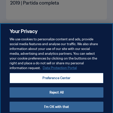
2019 | Partida completa
VEJA MAIS
Your Privacy
We use cookies to personalize content and ads, provide
social media features and analyse our traffic. We also share
information about your use of our site with our social
media, advertising and analytics partners. You can select
your cookie preferences by clicking on the buttons on the
right and place a do not sell or share my personal
information request.
Data Protection Portal
POLÍTICA DE PRIVACIDADE
Preference Center
TERMOS DE SERVIÇO
ADMINISTRAR AS PREFERÊNCIAS DE COOKIES
Reject All
Copyright © 1994-2026 FIFA. Todos os direitos reservados.
I'm OK with that