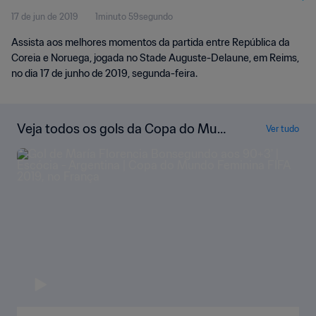
17 de jun de 2019
1minuto 59segundo
Melhores Momentos
Assista aos melhores momentos da partida entre República da
Coreia e Noruega, jogada no Stade Auguste-Delaune, em Reims,
no dia 17 de junho de 2019, segunda-feira.
Veja todos os gols da Copa do Mun
Ver tudo
do Feminina FIFA 2019, no França