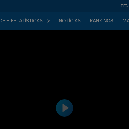
FIFA
S E ESTATÍSTICAS
NOTÍCIAS
RANKINGS
MA