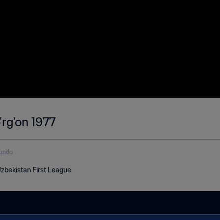
rg'on 1977
gundo
Uzbekistan First League