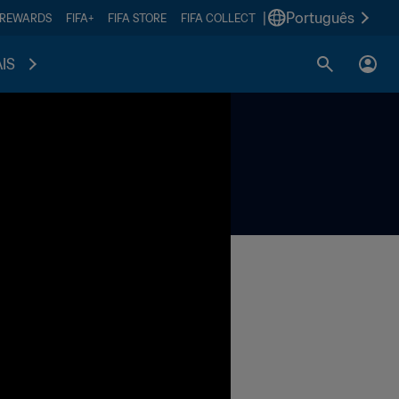
|
Português
 REWARDS
FIFA+
FIFA STORE
FIFA COLLECT
IS