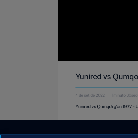
Yunired vs Qumqo'
4 de set de 2022
1minuto 30se
Yunired vs Qumqo'rg'on 1977 - 