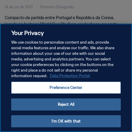
14 de jun de 2021
12minuto 55segundo
Compacto
Compacto da partida entre Portugal e República da Coreia,
jogada no Incheon World Cup Stadium, em Incheon, na sexta-
feira, 14 de junho de 2002.
Your Privacy
We use cookies to personalize content and ads, provide
social media features and analyse our traffic. We also share
information about your use of our site with our social
media, advertising and analytics partners. You can select
your cookie preferences by clicking on the buttons on the
POLÍTICA DE PRIVACIDADE
right and place a do not sell or share my personal
information request.
Data Protection Portal
TERMOS DE SERVIÇO
Preference Center
ADMINISTRAR AS PREFERÊNCIAS DE COOKIES
Copyright © 1994-2026 FIFA. Todos os direitos reservados.
Reject All
I'm OK with that