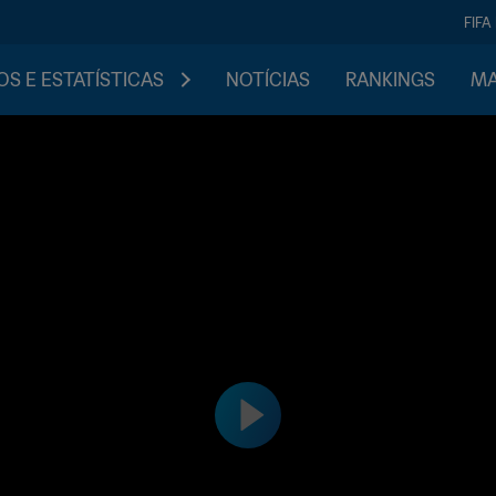
FIFA
S E ESTATÍSTICAS
NOTÍCIAS
RANKINGS
MA