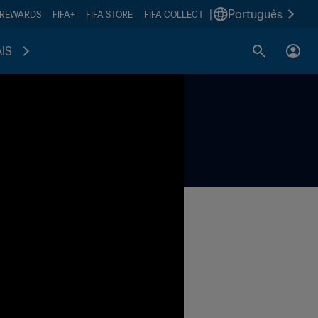
|
Português
 REWARDS
FIFA+
FIFA STORE
FIFA COLLECT
IS