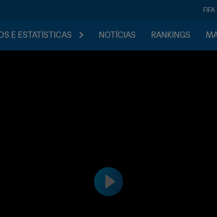
FIFA
S E ESTATÍSTICAS
NOTÍCIAS
RANKINGS
MA