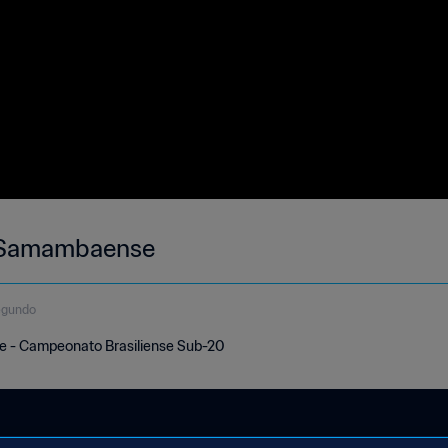
P Samambaense
egundo
 - Campeonato Brasiliense Sub-20