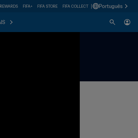
|
Português
 REWARDS
FIFA+
FIFA STORE
FIFA COLLECT
IS