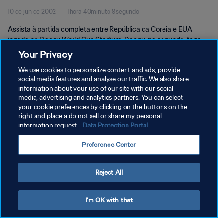
10 de jun de 2002
1hora 40minuto 9segundo
Completo
Assista à partida completa entre República da Coreia e EUA
jogada no Daegu World Cup Stadium, Daegu, na segunda-feira,
dia 10 de junho de 2002.
Your Privacy
We use cookies to personalize content and ads, provide
social media features and analyse our traffic. We also share
information about your use of our site with our social
media, advertising and analytics partners. You can select
your cookie preferences by clicking on the buttons on the
POLÍTICA DE PRIVACIDADE
right and place a do not sell or share my personal
information request.
Data Protection Portal
TERMOS DE SERVIÇO
Preference Center
ADMINISTRAR AS PREFERÊNCIAS DE COOKIES
Copyright © 1994-2026 FIFA. Todos os direitos reservados.
Reject All
I'm OK with that